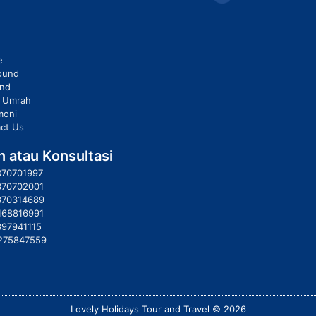
e
ound
und
t Umrah
moni
ct Us
 atau Konsultasi
370701997
370702001
370314689
168816991
397941115
275847559
Lovely Holidays Tour and Travel © 2026