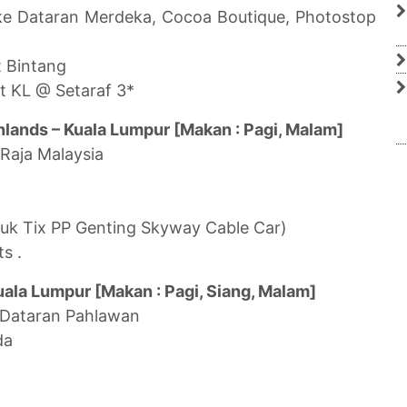
 ke Dataran Merdeka, Cocoa Boutique, Photostop
 Bintang
t KL @ Setaraf 3*
ghlands – Kuala Lumpur [Makan : Pagi, Malam]
 Raja Malaysia
uk Tix PP Genting Skyway Cable Car)
s .
uala Lumpur [Makan : Pagi, Siang, Malam]
 Dataran Pahlawan
da