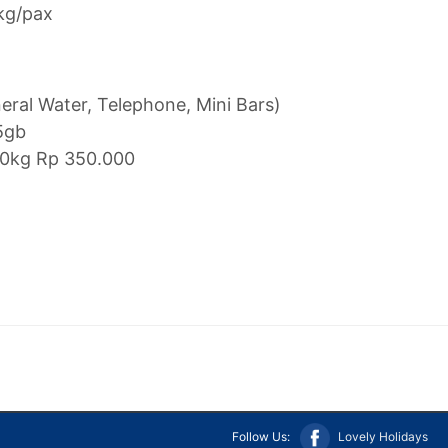
kg/pax
ral Water, Telephone, Mini Bars)
5gb
20kg Rp 350.000
Follow Us:
Lovely Holidays