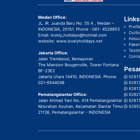
Medan Office:
Links
JL. IR. Juanda Baru No. 55 A , Medan –
Profil
INDONESIA, 20151. Phone : 061- 4528853
Outb
Email: lovely_holidays@hotmail.com
Inbo
website: www.lovelyholidays.net
Pake
Testi
Jakarta Office:
Conta
Jalan Trembessi, Kemayoran
The Mansion Bougenville, Tower Fontana
Pesan
BF-23E2
Jakarta Utara 14410, INDONESIA. Phone:
6281
021-6544048
6281
6281
Pematangsiantar Office:
6282
Jalan Ahmad Yani No. 414 Pematangsiantar
6281
Kelurahan Asuhan, Kecamatan Siantar Timur
6285
21136, Pematangsiantar - INDONESIA