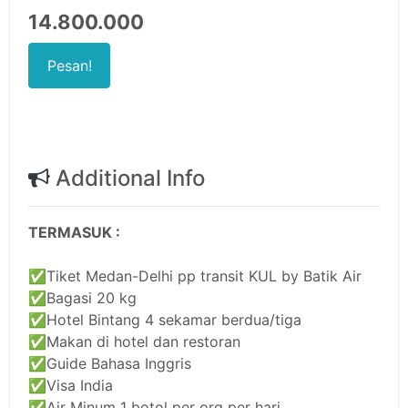
14.800.000
Pesan!
Additional Info
TERMASUK :
✅Tiket Medan-Delhi pp transit KUL by Batik Air
✅Bagasi 20 kg
✅Hotel Bintang 4 sekamar berdua/tiga
✅Makan di hotel dan restoran
✅Guide Bahasa Inggris
✅Visa India
✅Air Minum 1 botol per org per hari