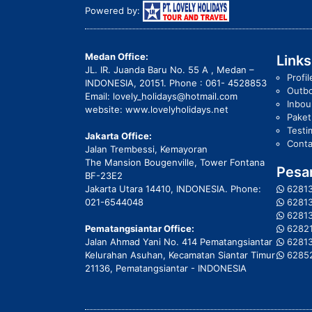
Powered by:
Medan Office:
Links
JL. IR. Juanda Baru No. 55 A , Medan –
Profil
INDONESIA, 20151. Phone : 061- 4528853
Outb
Email: lovely_holidays@hotmail.com
Inbo
website: www.lovelyholidays.net
Pake
Testi
Jakarta Office:
Conta
Jalan Trembessi, Kemayoran
The Mansion Bougenville, Tower Fontana
Pesan
BF-23E2
Jakarta Utara 14410, INDONESIA. Phone:
6281
021-6544048
6281
6281
Pematangsiantar Office:
6282
Jalan Ahmad Yani No. 414 Pematangsiantar
6281
Kelurahan Asuhan, Kecamatan Siantar Timur
6285
21136, Pematangsiantar - INDONESIA