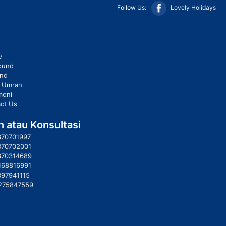
Follow Us:
Lovely Holidays
e
ound
und
t Umrah
moni
ct Us
 atau Konsultasi
370701997
370702001
370314689
168816991
397941115
275847559