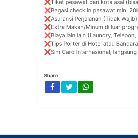
❌Tiket pesawat dari kota asal (bisa
❌Bagasi check in pesawat min. 20
❌Asuransi Perjalanan (Tidak Wajib)
❌Extra Makan/Minum di luar progra
❌Biaya lain lain (Laundry, Telepon, 
❌Tips Porter di Hotel atau Bandara
❌Sim Card Internasional, langsung
Share